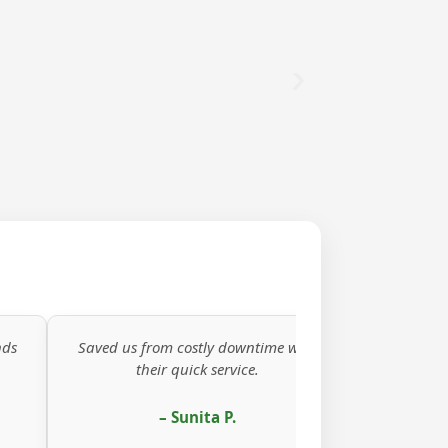
ved us from costly downtime with
Corporate office pow
their quick service.
solution working per
– Sunita P.
– Amit G.