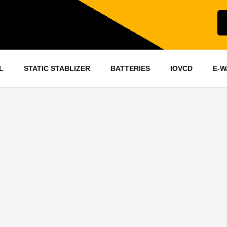
L
STATIC STABLIZER
BATTERIES
IOVCD
E-W