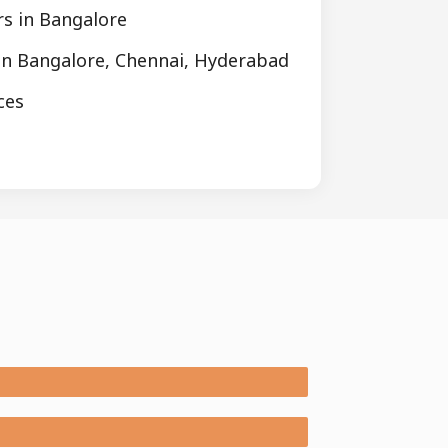
s in Bangalore
in Bangalore, Chennai, Hyderabad
ces