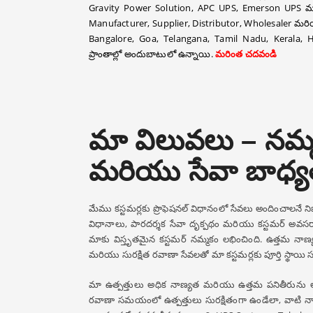
Gravity Power Solution, APC UPS, Emerson UPS మరి
Manufacturer, Supplier, Distributor, Wholesaler మరియ
Bangalore, Goa, Telangana, Tamil Nadu, Kerala
ప్రాంతాల్లో అందుబాటులో ఉన్నాయి.
మరింత చదవండి
మా విలువలు – నమ్
మరియు సేవా బాధ్
మేము కస్టమర్లకు ప్రొఫెషనల్ విధానంలో సేవలు అందించాలనే నిబద
విధానాలు, పారదర్శక సేవా దృక్పథం మరియు కస్టమర్ అవసరా
మాకు విస్తృతమైన కస్టమర్ నమ్మకం లభించింది. ఉత్తమ నాణ
మరియు సురక్షిత రవాణా సేవలతో మా కస్టమర్లకు పూర్తి స్థాయి సపో
మా ఉత్పత్తులు అధిక నాణ్యత మరియు ఉత్తమ పనితీరును అ
రవాణా సమయంలో ఉత్పత్తులు సురక్షితంగా ఉండేలా, వాటి న