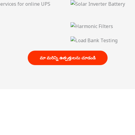
మా మరిన్ని ఉత్పత్తులను చూడండి
 Online UPS