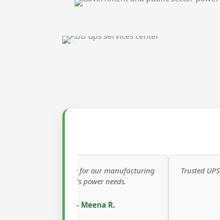
tar service for our manufacturing
Trusted UPS maintenance 
unit's power needs.
3 years.
– Meena R.
– Vijay K.