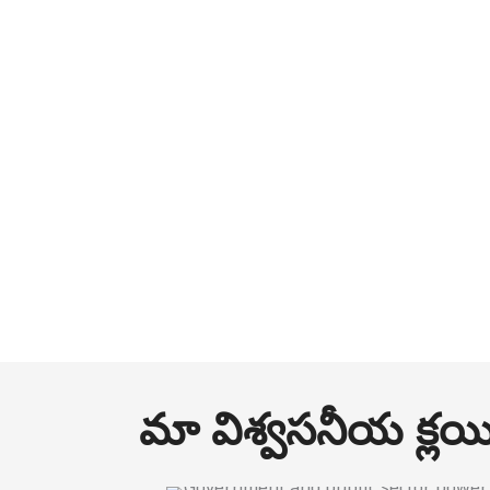
Systems మరియు 
– మీ పవర్ బ్యాకప్
నమ్మకమైన పరిష్కార
మా విశ్వసనీయ క్లయి