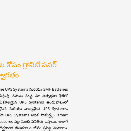
 కోసం గ్రావిటీ పవర్
్వాగతం
ine UPS Systems మరియు SMF Batteries
ున్న ప్రముఖ సంస్థ. మా ఉత్పత్తుల శ్రేణిలో
ు అనుకూలమైన UPS Systems అందుబాటులో
నమైన మరియు నాణ్యమైన UPS Systems,
. మా UPS Systems అధిక సామర్థ్యం, smart
ures వల్ల మంచి పనితీరు ఇస్తాయి. అలాగే
ఘకాలిక జీవితకాలం కోసం ప్రసిద్ధి చెందాయి.