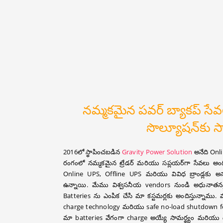
నమ్మకమైన పవర్ బ్యాకప్ సేవల
సొల్యూషన్‌కు స
2016లో స్థాపించబడిన
Gravity Power Solution
అనేది Onl
రంగంలో నమ్మకమైన ట్రేడర్ మరియు సప్లయర్‌గా సేవలు అందిస్త
Online UPS, Offline UPS మరియు వివిధ బ్రాండ్లక
ఉన్నాయి. మేము విశ్వసనీయ vendors నుండి అధునాత
Batteries ను ఎంపిక చేసి మా కస్టమర్లకు అందిస్తున్నాము
charge technology మరియు safe no-load shutdown feat
మా batteries వేగంగా charge అయ్యే సామర్థ్యం మరియు దీర్