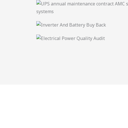
ఉత్తమ నాణ్యత గల