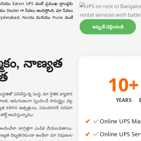
యు Eaton UPS వంటి ప్రముఖ బ్రాండ్లకు
ు Dealer గా సేవలు అందిస్తోంది. మా సేవలు
, Hyderabad, Noida మరియు Pune వంటి
ఇప్పుడే చెల్లించండి
మకం, నాణ్యత
యత
10+
్ధతతో పనిచేస్తున్న సంస్థ. మా నైతిక వ్యాపార
YEARS
లకు అనుగుణంగా స్పందించే సామర్థ్యం వల్ల
్యత కలిగిన ఉత్పత్తులు, సమయానికి సరఫరా
ర్ట్ అందిస్తున్నాము.
✅ Online UPS Ma
ందించేలా జాగ్రత్తగా ఎంపిక చేయబడతాయి.
✅ Online UPS Ser
ాణ్యత దెబ్బతినకుండా ఉండేలా మా నిపుణుల