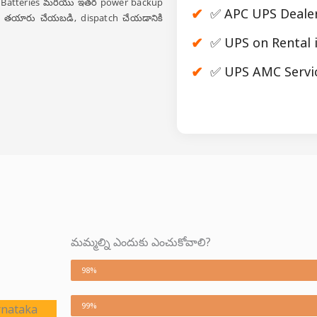
bular Batteries మరియు ఇతర power backup
✅ APC UPS Dealer
గా తయారు చేయబడి, dispatch చేయడానికి
✅ UPS on Rental 
✅ UPS AMC Servi
మమ్మల్ని ఎందుకు ఎంచుకోవాలి?
వేగవంతమైన స్పందన మరియు ఆన్-సైట్ సపోర్ట్
98%
అధిక నాణ్యత
99%