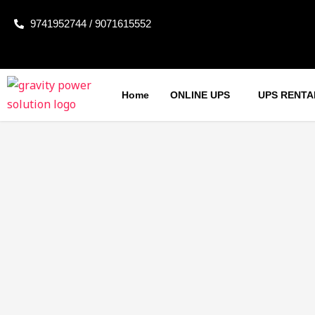
Skip
9741952744 / 9071615552
to
content
Home
ONLINE UPS
UPS RENTA