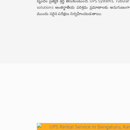
బృందం ప్రత్యేక శ్రద్ధ తీసుకుంటుంది. UPS Systems, Tu
solutions అంతర్జాతీయ పరిశ్రమ ప్రమాణాలకు అనుగుణం
ముందు సరైన పరీక్షలు నిర్వహించబడతాయి.